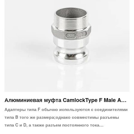
Алюминиевая муфта CamlockType F Male Ada
pter X Male
Адаптеры типа F обычно используются с соединителями
типа B того же размера;однако совместимы разъемы
типа C и D, а также разъем постоянного тока
(пылезащитный колпачок).Муфта Camlock по своей сути