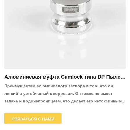
Алюминиевая муфта Camlock типа DP Пылез
ащитная заглушка
Преимущество алюминиевого затвора в том, что он
легкий и устойчивый к коррозии. Он также не имеет
запаха и водонепроницаем, что делает его нетоксичным.
переносить из одного места в другое. Фитинги Camlock
не требуют инструментов для соединения, что делает их
СВЯЗАТЬСЯ С НАМИ
чрезвычайно простыми в использовании, экономящими