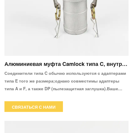
Алюминиевая муфта Camlock типа C, внутрен
няя муфта, хвостовик шланга X
Соединители типа C обычно используются с адаптерами
типа E того же размера;однако совместимы адаптеры
типа A и F, а также DP (пылезащитная заглушка).Ваше
приложение будет безопаснее и надежнее с
фиксирующими рычагами.Когда руки закрыты, они
СВЯЗАТЬСЯ С НАМИ
автоматически фиксируются на месте и легко
освобождаются, потянув за кольца на пальцах.