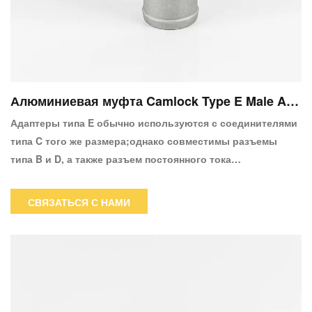
Алюминиевая муфта Camlock Type E Male Ada
pter X Шланг
Адаптеры типа E обычно используются с соединителями
типа C того же размера;однако совместимы разъемы
типа B и D, а также разъем постоянного тока
(пылезащитный колпачок).Охватываемая сторона этого
адаптера будет подключаться к трем различным
СВЯЗАТЬСЯ С НАМИ
устройствам: «camlock», «мама». Хвостовик шланга будет
присоединен к 3-дюймовой внутренней резьбе NPT
(National Pipe Tapered). Одним из наиболее значительных
преимуществ муфты Camlock является ее высокая
надежность в эксплуатации.