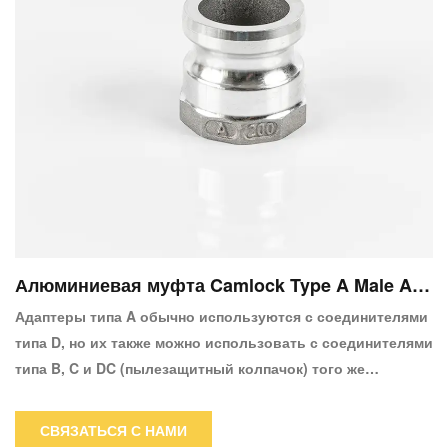
Алюминиевая муфта Camlock Type A Male Ada
pter X Female
Адаптеры типа A обычно используются с соединителями
типа D, но их также можно использовать с соединителями
типа B, C и DC (пылезащитный колпачок) того же
размера.Для соединения просто вставьте переходник с
наружной резьбой в соединительную муфту с внутренней
СВЯЗАТЬСЯ С НАМИ
резьбой и нажмите на кулачковые рычаги вниз с