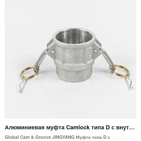
Алюминиевая муфта Camlock типа D с внутре
нней резьбой Муфта X с внутренней резьбой
Global Cam & Groove JINGYANG Муфта типа D с