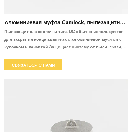
Алюминиевая муфта Camlock, пылезащитный
колпачок постоянного тока
Пылезащитные колпачки типа DC обычно используются
для закрытия конца адаптера с алюминиевой муфтой с
кулачком и канавкой.Защищает систему от пыли, грязи,
насекомых и мелких грызунов.Требуются адаптеры типа
A, E и F.
СВЯЗАТЬСЯ С НАМИ