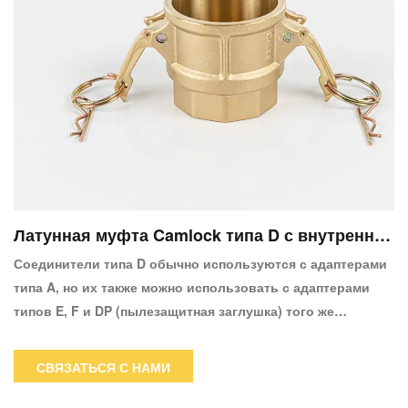
Латунная муфта Camlock типа D с внутренней
резьбой Муфта X с внутренней резьбой
Соединители типа D обычно используются с адаптерами
типа A, но их также можно использовать с адаптерами
типов E, F и DP (пылезащитная заглушка) того же
размера.Преимущества заключаются в том, что он
устойчив к коррозии, особенно в соленой воде, и его
СВЯЗАТЬСЯ С НАМИ
легко собрать, потому что это «более мягкий» металл,
который позволяет кулачкам легко закрываться.Морские