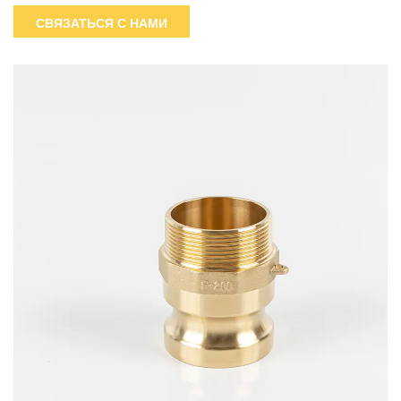
фитингах с эксцентриковым замком типа DP (с кулачком и
СВЯЗАТЬСЯ С НАМИ
канавкой) соединяется со стандартной внутренней
муфтой с кулачком и канавкой.