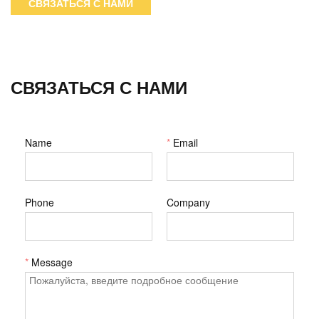
СВЯЗАТЬСЯ С НАМИ
с другой.Гнездовая сторона кулачкового замка этого
соединителя принимает только 1/2-дюймовый
кулачковый замок.Сторона с наружной резьбой
соединяется с трубой с внутренней резьбой NPT.
СВЯЗАТЬСЯ С НАМИ
Name
*
Email
Phone
Company
*
Message