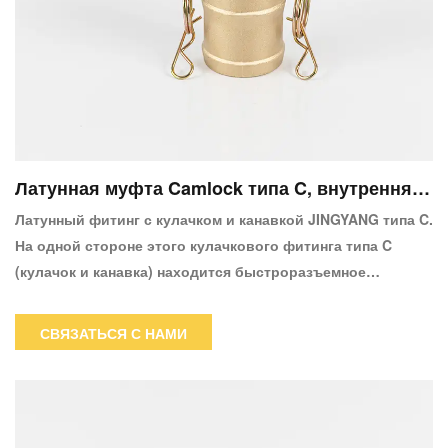
Латунная муфта Camlock типа C, внутренняя
муфта, хвостовик шланга X
Латунный фитинг с кулачком и канавкой JINGYANG типа C.
На одной стороне этого кулачкового фитинга типа C
(кулачок и канавка) находится быстроразъемное
соединение с внутренней резьбой 3 дюйма, а на другой —
хвостовик шланга 3 дюйма.Гнездовая сторона этой
СВЯЗАТЬСЯ С НАМИ
муфты с кулачковым замком подходит только для 3-
дюймового наружного кулачкового замка. Сторона
хвостовика шланга подходит для 3-дюймового шланга.