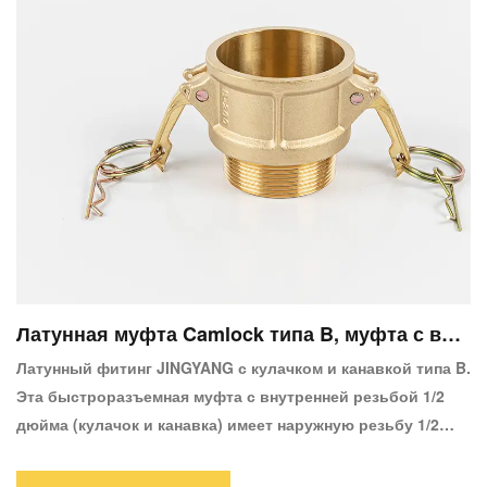
искробезопасности.Латунные фитинги с эксцентриковым
замком доступны в размерах от 1/2 до 8 дюймов.
Латунная муфта Camlock типа B, муфта с вну
тренней резьбой, муфта с наружной резьбой
Латунный фитинг JINGYANG с кулачком и канавкой типа B.
Эта быстроразъемная муфта с внутренней резьбой 1/2
дюйма (кулачок и канавка) имеет наружную резьбу 1/2
дюйма NPT с одной стороны и внутреннюю резьбу 1/2
дюйма (кулачок и канавка) быстроразъемное соединение