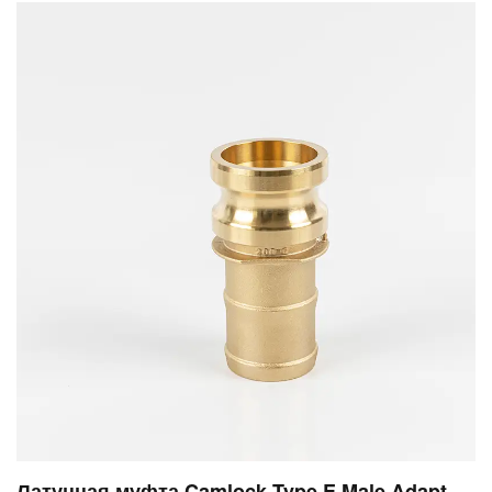
установки, операции с глубокими скважинами и
приложения, связанные с соленой водой, являются
примерами распространенных применений.
Латунная муфта Camlock Type E Male Adapter