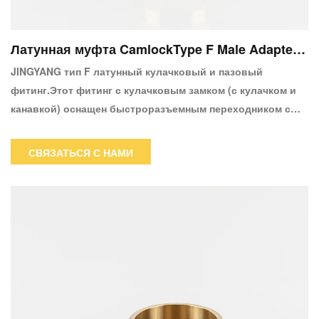
Латунная муфта CamlockType F Male Adapter
X Male
JINGYANG тип F латунный кулачковый и пазовый
фитинг.Этот фитинг с кулачковым замком (с кулачком и
канавкой) оснащен быстроразъемным переходником с
наружной резьбой 1-1/2 дюйма с одной стороны и
наружной резьбой NPT 1-1/2 дюйма с
СВЯЗАТЬСЯ С НАМИ
другой.Охватываемая сторона кулачкового замка этого
соединителя крепится только к женскому кулачковому
замку.Труба с внутренней резьбой NPT (National Pipe
Tapered) будет соединена со стороной с наружной
резьбой.