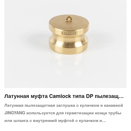
Латунная муфта Camlock типа DP пылезащит
ная заглушка
Латунная пылезащитная заглушка с кулачком и канавкой
JINGYANG используется для герметизации конца трубы
или шланга с внутренней муфтой с кулачком и
канавкой.Штекерный быстроразъемный переходник на