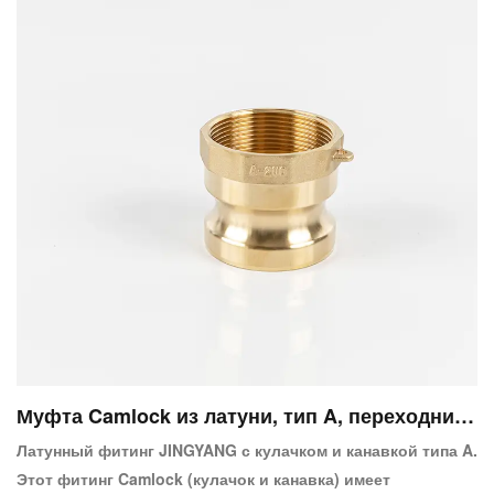
Муфта Camlock из латуни, тип A, переходник
X с внутренней резьбой
Латунный фитинг JINGYANG с кулачком и канавкой типа A.
Этот фитинг Camlock (кулачок и канавка) имеет